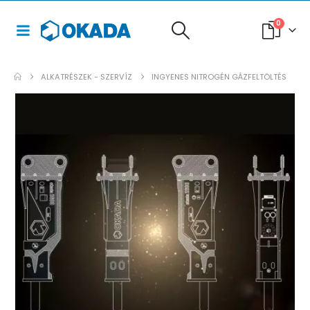
0
ALKATRÉSZEK - SZERVÍZ
INGYENES NITROGÉN GÁZFELTÖLTÉS