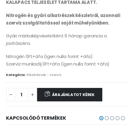
KALAPÁCS TELJES ÉLET TARTAMA ALATT.
Nitrogén és gyári alkatrészek készletről, azonnali
szerviz szolgáltatással saját műhelyünkben.
Gyári márkaképviseletként 6 hónap garancia a
javításokra.
Nitrogén 0Ft+áfa (igen nulla forint +áfa)
Szerviz munkadíj 0Ft+áfa (igen nulla forint +áfa)
Kategória:
Alkatrészek - szervíz
ÁRAJÁNLATOT KÉREK
KAPCSOLÓDÓ TERMÉKEK