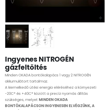
Ingyenes NITROGÉN
gázfeltöltés
Minden OKADA bontókalapács 1 vagy 2 NITROGÉN
akkumulátort tartalmaz.
A kiemelkedő ütési energia eléréséhez a környezeti
-20C° és +40C° között a precíz nyomás állítás
szükséges, melyet
MINDEN OKADA
BONTÓKALAPÁCSON INGYENESEN ELVÉGZÜNK, A