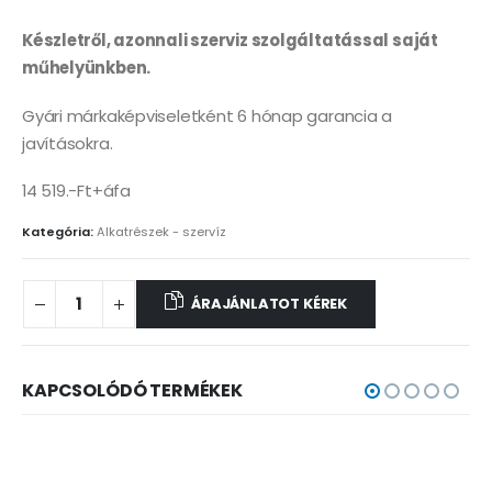
Készletről, azonnali szerviz szolgáltatással saját
műhelyünkben.
Gyári márkaképviseletként 6 hónap garancia a
javításokra.
14 519.-Ft+áfa
Kategória:
Alkatrészek - szervíz
ÁRAJÁNLATOT KÉREK
KAPCSOLÓDÓ TERMÉKEK