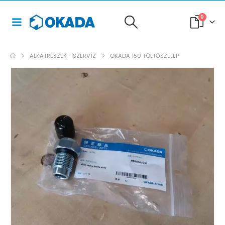
0
ALKATRÉSZEK - SZERVÍZ
OKADA 150 TÖLTŐSZELEP