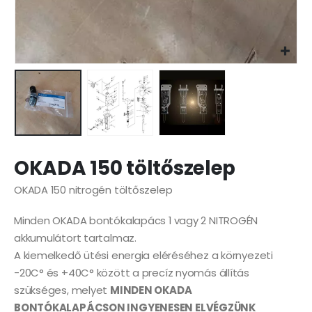
OKADA 150 töltőszelep
OKADA 150 nitrogén töltőszelep
Minden OKADA bontókalapács 1 vagy 2 NITROGÉN
akkumulátort tartalmaz.
A kiemelkedő ütési energia eléréséhez a környezeti
-20C° és +40C° között a precíz nyomás állítás
szükséges, melyet
MINDEN OKADA
BONTÓKALAPÁCSON INGYENESEN ELVÉGZÜNK