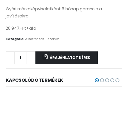
Gyári márkaképviseletként 6 hónap garancia a
javításokra.
20 947.-Ft+áfa
Kategória:
Alkatrészek - szervíz
ÁRAJÁNLATOT KÉREK
KAPCSOLÓDÓ TERMÉKEK