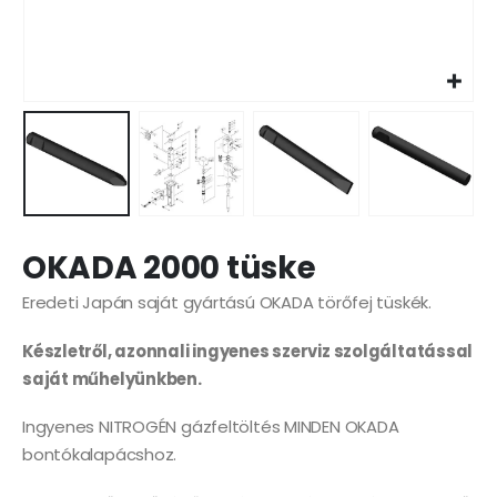
OKADA 2000 tüske
Eredeti Japán saját gyártású OKADA törőfej tüskék.
Készletről, azonnali ingyenes szerviz szolgáltatással
saját műhelyünkben.
Ingyenes NITROGÉN gázfeltöltés MINDEN OKADA
bontókalapácshoz.