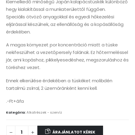
Kiemelkedő minőségű Japán kalapácstüskék különböző
hegy kialakítással a munkaterülettől függően.
Speciális ötvöző anyagokkal és egyedi hőkezelési
eljárással készülnek, az ellenállóság és a kopásállóság
érdekében.
A magas környezet por koncentráció miatt a tüske
nekifeszülhet a vezetőpersely falának. Ez hőtermeléssel
jár, ami kopáshoz, pikkelyesedéshez, megszoruláshoz és
töréshez vezet.
Ennek elkerülése érdekében a tüskéket molibdén
tartalmú zsírral, 2 üzemóránként kenni kell.
.-Ft+áfa
Kategória:
Alkatrészek - szervíz
ÁRAJÁNLATOT KÉREK