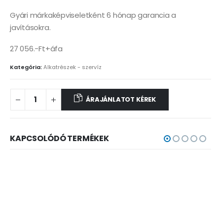
Gyári márkaképviseletként 6 hónap garancia a
javításokra.
27 056.-Ft+áfa
Kategória:
Alkatrészek - szervíz
ÁRAJÁNLATOT KÉREK
KAPCSOLÓDÓ TERMÉKEK