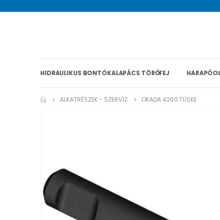
HIDRAULIKUS BONTÓKALAPÁCS TÖRŐFEJ
HARAPÓO
ALKATRÉSZEK - SZERVÍZ
OKADA 4200 TÜSKE