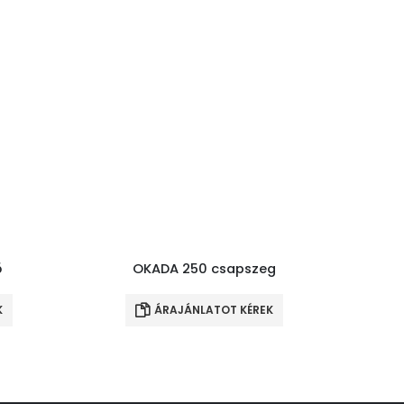
ő
OKADA 250 csapszeg
Ingye
K
ÁRAJÁNLATOT KÉREK