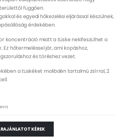
területtől függően.
gokkal és egyedi hőkezelési eljárással készülnek,
kopásállóság érdekében.
r koncentráció miatt a tüske nekifeszülhet a
. Ez hőtermeléssel jár, ami kopáshoz,
gszoruláshoz és töréshez vezet.
kében a tüskéket molibdén tartalmú zsírral, 2
ell.
ervíz
ÁRAJÁNLATOT KÉREK