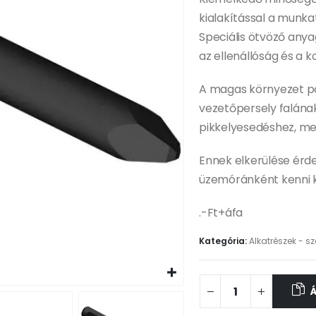
kialakítással a munka
Speciális ötvöző anya
az ellenállóság és a 
A magas környezet po
vezetőpersely falának
pikkelyesedéshez, me
Ennek elkerülése érde
üzemóránként kenni k
.-Ft+áfa
Kategória:
Alkatrészek - sz