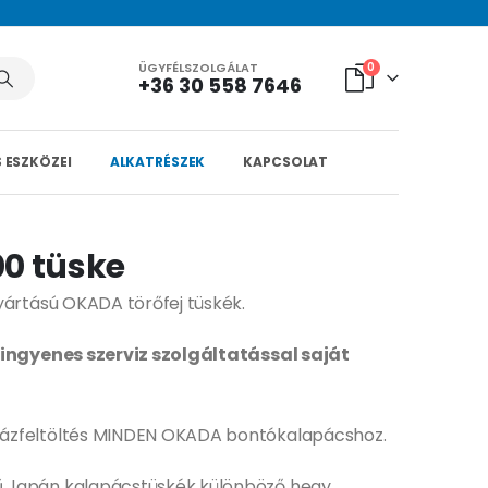
ÜGYFÉLSZOLGÁLAT
0
+36 30 558 7646
 ESZKÖZEI
ALKATRÉSZEK
KAPCSOLAT
0 tüske
yártású OKADA törőfej tüskék.
 ingyenes szerviz szolgáltatással saját
ázfeltöltés MINDEN OKADA bontókalapácshoz.
 Japán kalapácstüskék különböző hegy