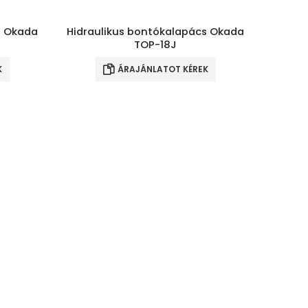
s Okada
Hidraulikus bontókalapács Okada
TOP-18J
K
ÁRAJÁNLATOT KÉREK