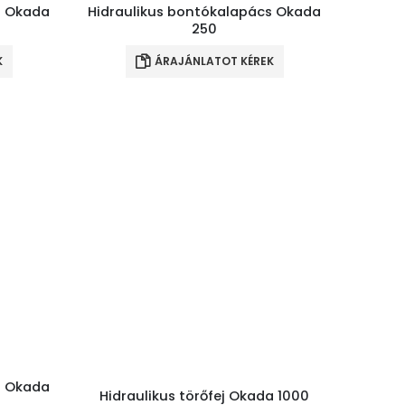
s Okada
Hidraulikus bontókalapács Okada
250
K
ÁRAJÁNLATOT KÉREK
s Okada
Hidraulikus törőfej Okada 1000