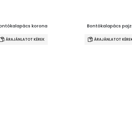
ontókalapács korona
Bontókalapács pajz
ÁRAJÁNLATOT KÉREK
ÁRAJÁNLATOT KÉRE