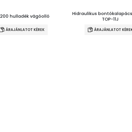
Hidraulikus bontókalapác
200 hulladék vágóolló
TOP-11J
ÁRAJÁNLATOT KÉREK
ÁRAJÁNLATOT KÉRE