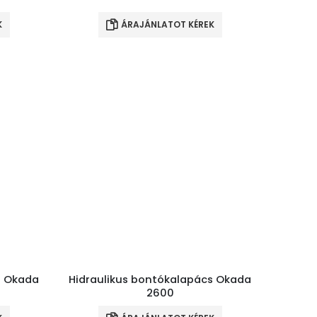
K
ÁRAJÁNLATOT KÉREK
s Okada
Hidraulikus bontókalapács Okada
2600