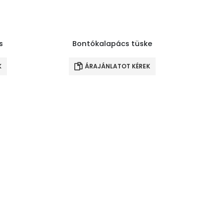
s
Bontókalapács tüske
K
ÁRAJÁNLATOT KÉREK