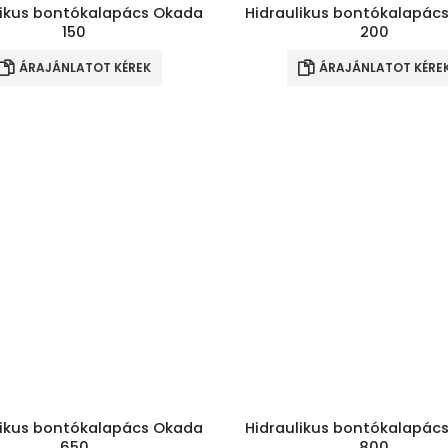
likus bontókalapács Okada
Hidraulikus bontókalapác
150
200
ÁRAJÁNLATOT KÉREK
ÁRAJÁNLATOT KÉRE
likus bontókalapács Okada
Hidraulikus bontókalapác
650
800