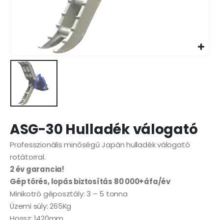
ASG-30 Hulladék válogató
Professzionális minőségű Japán hulladék válogató
rotátorral.
2 év garancia!
Gép törés, lopás biztosítás 80 000+áfa/év
Minikotró géposztály: 3 – 5 tonna
Üzemi súly: 265Kg
Hossz: 1420mm