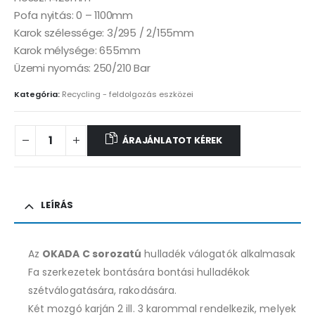
Pofa nyitás: 0 – 1100mm
Karok szélessége: 3/295 / 2/155mm
Karok mélysége: 655mm
Üzemi nyomás: 250/210 Bar
Kategória:
Recycling - feldolgozás eszközei
ÁRAJÁNLATOT KÉREK
LEÍRÁS
Az
OKADA C sorozatú
hulladék válogatók alkalmasak
Fa szerkezetek bontására bontási hulladékok
szétválogatására, rakodására.
Két mozgó karján 2 ill. 3 karommal rendelkezik, melyek