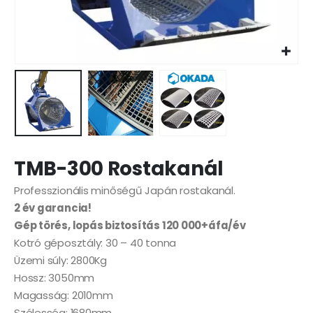
TMB-300 Rostakanál
Professzionális minőségű Japán rostakanál.
2 év garancia!
Gép törés, lopás biztosítás 120 000+áfa/év
Kotró géposztály: 30 – 40 tonna
Üzemi súly: 2800Kg
Hossz: 3050mm
Magasság: 2010mm
Szélesség: 1680mm