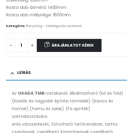
Rosta dob átmérő: 1400mm
Rosta dob mélysége: 1600mm
Kategória:
Recycling - feldolgozás eszközei
ÁRAJÁNLATOT KÉREK
LEÍRÁS
Az
OKADA TMB
rostakanál. Alkalmazható (kő és föld)
(Kisebb és nagyobb építési törmelék) (Kavics és
homok) (hamu és salak) (Fa apríték)
szétválasztására.
erős vázszerkezet, Zsírozható tartórendszer, tartós
csapágyak, cserélhető körömhegyek cserélhető