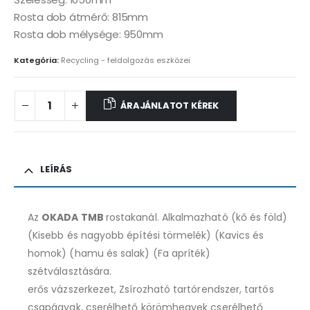
Rosta dob átmérő: 815mm
Rosta dob mélysége: 950mm
Kategória:
Recycling - feldolgozás eszközei
ÁRAJÁNLATOT KÉREK
LEÍRÁS
Az
OKADA TMB
rostakanál. Alkalmazható (kő és föld)
(Kisebb és nagyobb építési törmelék) (Kavics és
homok) (hamu és salak) (Fa apríték)
szétválasztására.
erős vázszerkezet, Zsírozható tartórendszer, tartós
csapágyak, cserélhető körömhegyek cserélhető