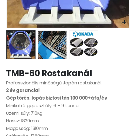
TMB-60 Rostakanál
Professzionális minőségű Japán rostakanál.
2 év garancia!
Gép törés, lopás biztosítás 100 000+áfa/év
Minikotró géposztály: 6 – 9 tonna
Üzemi súly: 710Kg
Hossz: 1820mm
Magasság: 1310mm
Szélesség: 1050mm